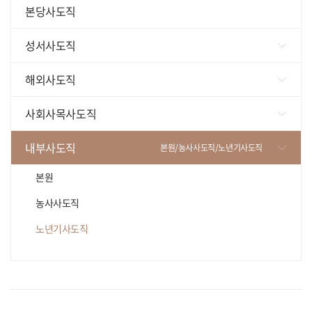
본당사도직
성서사도직
가톨릭성서모임
해외사도직
성서와함께
미국
사회사목사도직
영원한도움 성서연구소
페루
사회복지/나자렛공동체
내부사도직
본원/농사사도직/노년기사도직
필리핀
교육/교회기관/상담
본원
카자흐스탄
의료/원목
농사사도직
베트남
평화
노년기사도직
홈(HOM,House Of Maria)