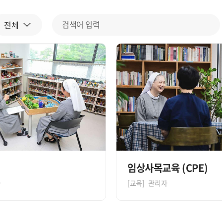
검색어 입력
전체
임상사목교육 (CPE)
자
[교육]
관리자