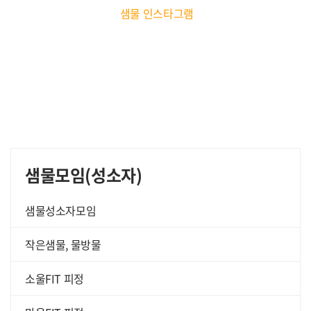
샘물
인스타그램
샘물모임(성소자)
샘물성소자모임
작은샘물, 물방물
소울FIT 피정