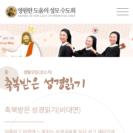
홈
샘물모임(성소자)
축복받은 성경읽기
축복받은 성경읽기(비대면)
지루하고 어렵게 느껴지는 성경공부를 보다 쉽고 재미있게,