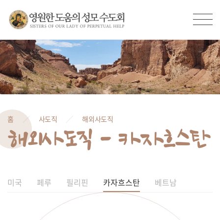
홈
사도직
해외사도직
해외사도직 - 카자흐스탄
미국
페루
필리핀
카자흐스탄
베트남