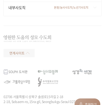
사회복지/나자렛공동체
내부사도직
본원/농사사도직/노년기사도직
교육/교회기관/상담
본원
의료/원목
농사사도직
평화
노년기사도직
홈(HOM,House Of Maria)
연계사이트
02706 서울특별시 성북구 솔샘로15라길 2-18
2-18, Solsaem-ro, 15ra-gil, Seongbukgu Seoul 02706, Rep. of Korea
후원하기