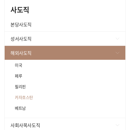
사도직
본당사도직
성서사도직
가톨릭성서모임
해외사도직
성서와함께
미국
영원한도움 성서연구소
페루
필리핀
카자흐스탄
베트남
사회사목사도직