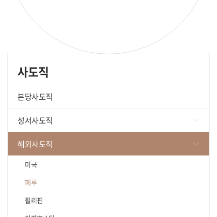
사도직
본당사도직
성서사도직
가톨릭성서모임
해외사도직
성서와함께
미국
영원한도움 성서연구소
페루
필리핀