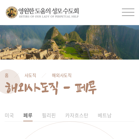
홈
사도직
해외사도직
해외사도직 - 페루
미국
페루
필리핀
카자흐스탄
베트남