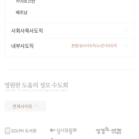
카자흐스탄
베트남
사회사목사도직
사회복지/나자렛공동체
내부사도직
본원/농사사도직/노년기사도직
교육/교회기관/상담
본원
의료/원목
농사사도직
평화
노년기사도직
홈(HOM,House Of Maria)
연계사이트