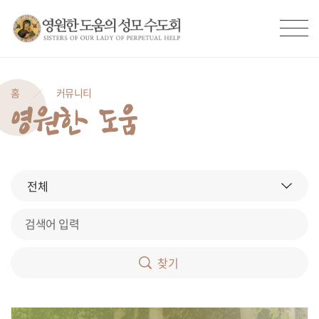
홈
커뮤니티
영원한 도움
전체
검색어 입력
찾기