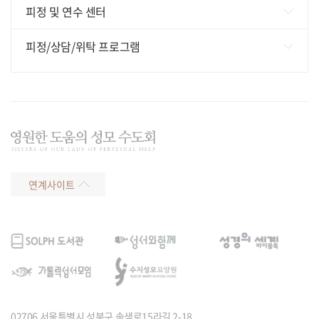
피정 및 연수 센터
수지성모교육원
피정/상담/위탁 프로그램
ㄴ숙박피정(수지) 예약
피정/상담/위탁 프로그램
정릉성모교육원
찾아가는 프로그램
ㄴ1일피정(정릉) 예약
가정동 기도의 집
ㄴ기도의집 예약
연계사이트
02706 서울특별시 성북구 솔샘로15라길 2-18