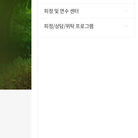
피정 및 연수 센터
수지성모교육원
피정/상담/위탁 프로그램
ㄴ숙박피정(수지) 예약
피정/상담/위탁 프로그램
정릉성모교육원
찾아가는 프로그램
ㄴ1일피정(정릉) 예약
가정동 기도의 집
ㄴ기도의집 예약