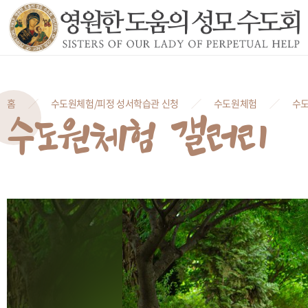
홈
수도원체험/피정 성서학습관 신청
수도원체험
수도
수도원체험 갤러리