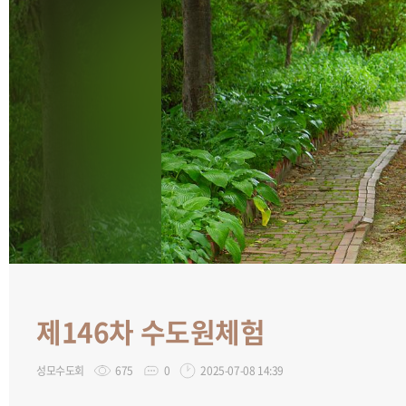
제146차 수도원체험
성모수도회
675
0
2025-07-08 14:39