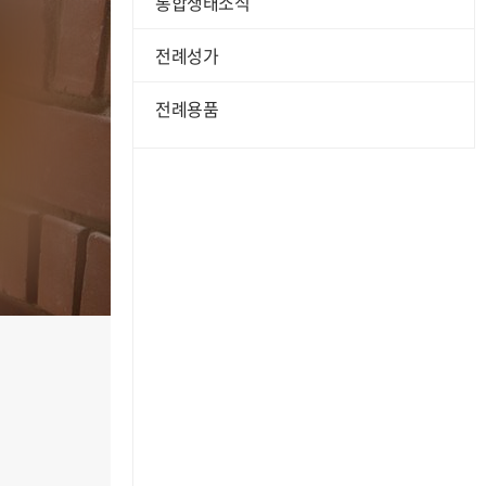
통합생태소식
전례성가
전례용품