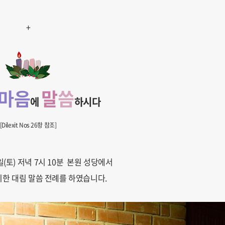
+
마
음
말
씀
에
하시다
[Dilexit Nos 26항 참조]
9일(토) 저녁 7시 10분 본원 성당에서
한 대림 말씀 전례를 하였습니다.