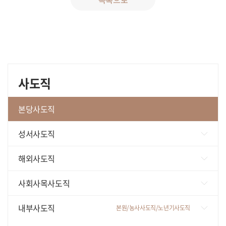
사도직
본당사도직
성서사도직
가톨릭성서모임
해외사도직
성서와함께
미국
사회사목사도직
영원한도움 성서연구소
페루
사회복지/나자렛공동체
내부사도직
본원/농사사도직/노년기사도직
필리핀
교육/교회기관/상담