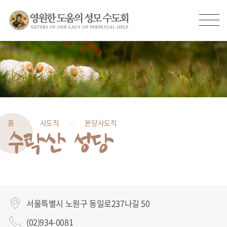
홈
사도직
본당사도직
수락산 성당
서울특별시 노원구 동일로237나길 50
(02)934-0081