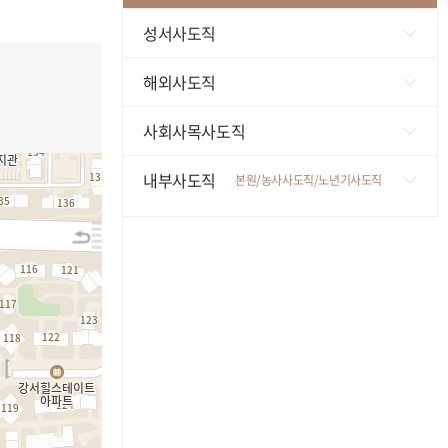
성서사도직
가톨릭성서모임
해외사도직
성서와함께
미국
사회사목사도직
영원한도움 성서연구소
페루
사회복지/나자렛공동체
내부사도직
본원/농사사도직/노년기사도직
필리핀
교육/교회기관/상담
본원
카자흐스탄
의료/원목
농사사도직
베트남
평화
노년기사도직
홈(HOM,House Of Maria)