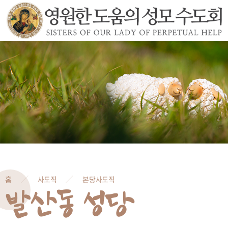
홈
사도직
본당사도직
발산동 성당