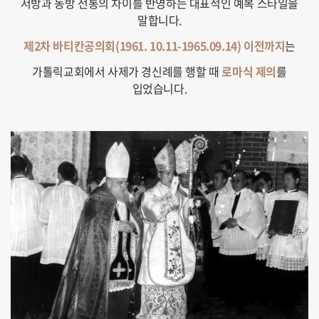
서방과 동방 전통의 차이를 반영하는 대표적인 예복 스타일을
말합니다.
제2차 바티칸공의회(1961. 10.11-1965.09.14) 이전까지
는
가톨릭교회에서 사제가 경신례를 행할 때
로마식 제의
를
입었습니다.