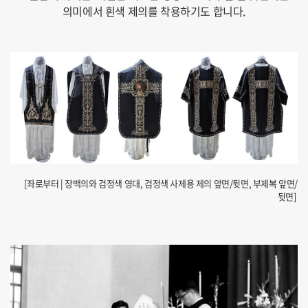
의미에서 흰색 제의를 착용하기도 합니다.
[좌로부터 | 장백의와 검정색 영대, 검정색 사제용 제의 앞면/뒷면, 부제복 앞면/
뒷면]