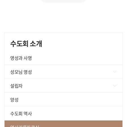
수도회 소개
영성과 사명
성모님 영성
영원한 도움의 성모님
설립자
이콘의유래
설립자 어록, 말씀, ...
양성
9일기도 양식
수도회 역사